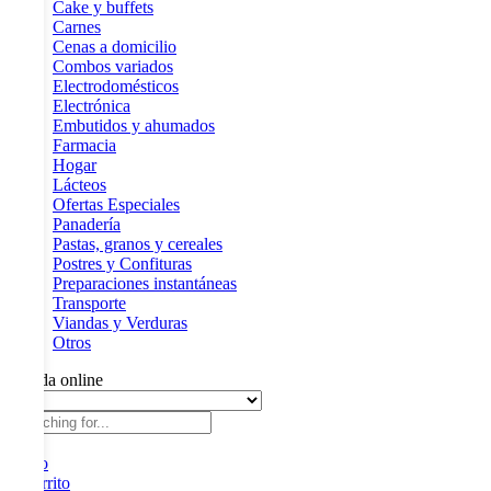
Cake y buffets
Carnes
Cenas a domicilio
Combos variados
Electrodomésticos
Electrónica
Embutidos y ahumados
Farmacia
Hogar
Lácteos
Ofertas Especiales
Panadería
Pastas, granos y cereales
Postres y Confituras
Preparaciones instantáneas
Transporte
Viandas y Verduras
Otros
Tienda online
Inicio
0
Carrito