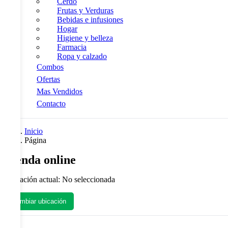
Cerdo
Frutas y Verduras
Bebidas e infusiones
Hogar
Higiene y belleza
Farmacia
Ropa y calzado
Combos
Ofertas
Mas Vendidos
Contacto
Inicio
Página
Tienda online
Ubicación actual:
No seleccionada
Cambiar ubicación