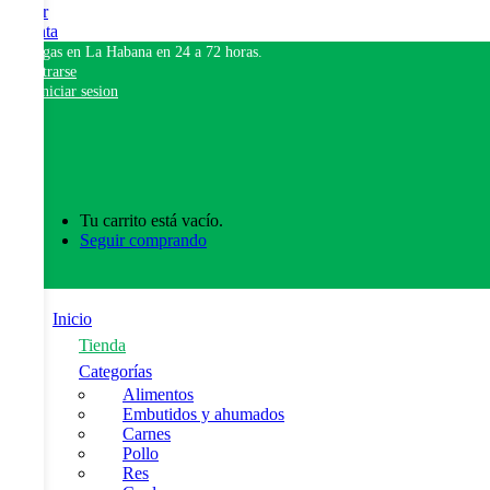
Pagar
Cuenta
Entregas en La Habana en 24 a 72 horas.
Registrarse
Iniciar sesion
0
Tu carrito está vacío.
Seguir comprando
Inicio
Tienda
Categorías
Alimentos
Embutidos y ahumados
Carnes
Pollo
Res