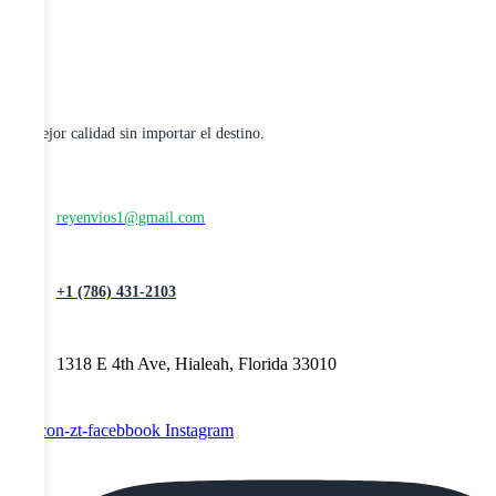
La mejor calidad sin importar el destino.
reyenvios1@gmail.com
+1 (786) 431-2103
1318 E 4th Ave, Hialeah, Florida 33010
Tb-icon-zt-facebbook
Instagram