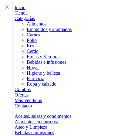
×
Inicio
Tienda
Categorías
Alimentos
Embutidos y ahumados
Carnes
Pollo
Res
Cerdo
Frutas y Verduras
Bebidas e infusiones
Hogar
Higiene y belleza
Farmacia
Ropa y calzado
Combos
Ofertas
Mas Vendidos
Contacto
Aceites, salsas y condimentos
Alimentos en conserva
Aseo y Limpieza
Bebidas e infusiones