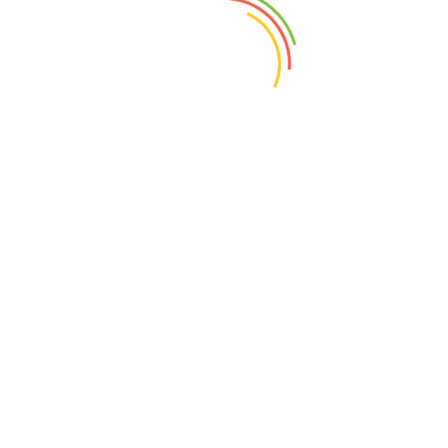
SOBRE NOSOTROS
POLÍTICAS DEL SITIO
¿Quiénes somos?
Términos y condiciones
Contáctanos
Política de privacidad
Noticias
Política de devoluciones y
reembolsos