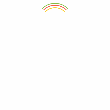
SOBRE NOSOTROS
POLÍTICAS DEL SITIO
¿Quiénes somos?
Términos y condiciones
Contáctanos
Política de privacidad
Noticias
Política de devoluciones y
reembolsos
NOTICIAS Y PROMOCIONES
No te pierdas miles de
grandes ofertas y promociones.