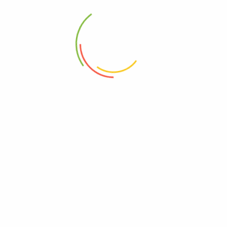
SOBRE NOSOTROS
POLÍTICAS DEL SITIO
¿Quiénes somos?
Términos y condiciones
Contáctanos
Política de privacidad
Noticias
Política de devoluciones y
reembolsos
NOTICIAS Y PROMOCIONES
No te pierdas miles de
grandes ofertas y promociones.