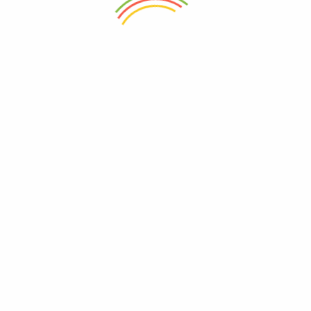
SOBRE NOSOTROS
POLÍTICAS DEL SITIO
¿Quiénes somos?
Términos y condiciones
Contáctanos
Política de privacidad
Noticias
Política de devoluciones y
reembolsos