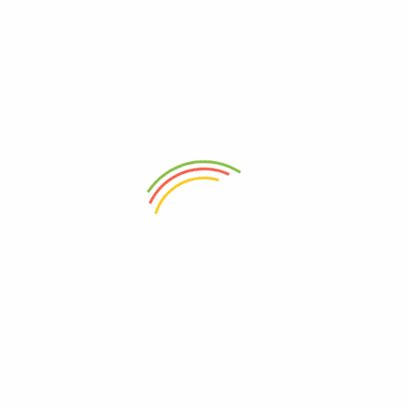
 ocio
a
zado y accesorios
ductos