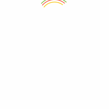
SOBRE NOSOTROS
POLÍTICAS DEL SITIO
¿Quiénes somos?
Términos y condiciones
Contáctanos
Política de privacidad
Noticias
Política de devoluciones y
reembolsos