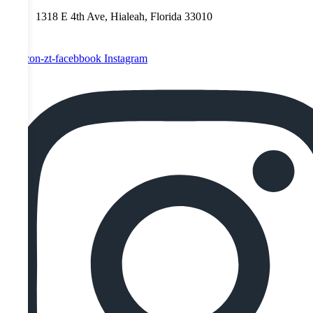
1318 E 4th Ave, Hialeah, Florida 33010
Tb-icon-zt-facebbook
Instagram