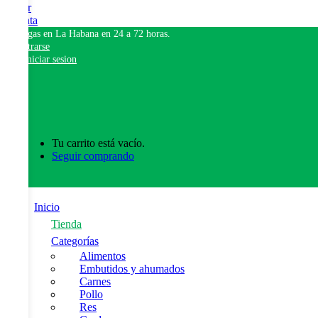
Pagar
Cuenta
Entregas en La Habana en 24 a 72 horas.
Registrarse
Iniciar sesion
0
Tu carrito está vacío.
Seguir comprando
Inicio
Tienda
Categorías
Alimentos
Embutidos y ahumados
Carnes
Pollo
Res