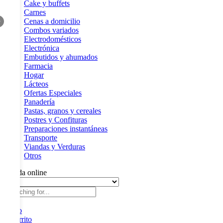
Cake y buffets
Carnes
Cenas a domicilio
+
Combos variados
Electrodomésticos
Electrónica
Embutidos y ahumados
Farmacia
Hogar
Lácteos
Ofertas Especiales
Panadería
Pastas, granos y cereales
Postres y Confituras
Preparaciones instantáneas
Transporte
Viandas y Verduras
Otros
Tienda online
Inicio
0
Carrito