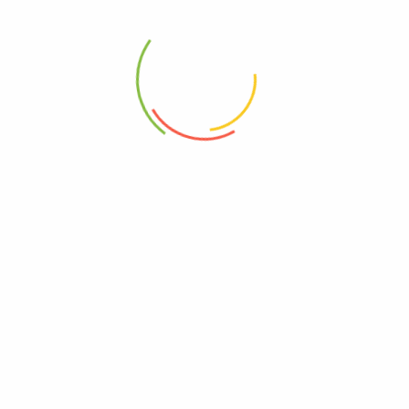
SOBRE NOSOTROS
POLÍTICAS DEL SITIO
¿Quiénes somos?
Términos y condiciones
Contáctanos
Política de privacidad
Noticias
Política de devoluciones y
reembolsos
NOTICIAS Y PROMOCIONES
No te pierdas miles de
grandes ofertas y promociones.