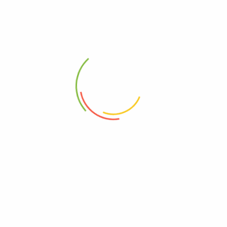
SOBRE NOSOTROS
POLÍTICAS DEL SITIO
¿Quiénes somos?
Términos y condiciones
Contáctanos
Política de privacidad
Noticias
Política de devoluciones y
reembolsos
NOTICIAS Y PROMOCIONES
No te pierdas miles de
grandes ofertas y promociones.