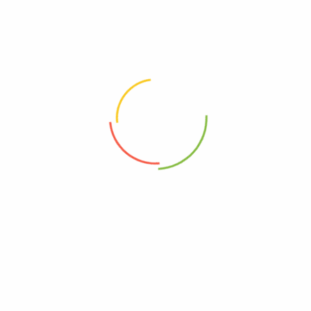
SOBRE NOSOTROS
POLÍTICAS DEL SITIO
¿Quiénes somos?
Términos y condiciones
Contáctanos
Política de privacidad
Noticias
Política de devoluciones y
reembolsos
NOTICIAS Y PROMOCIONES
No te pierdas miles de
grandes ofertas y promociones.