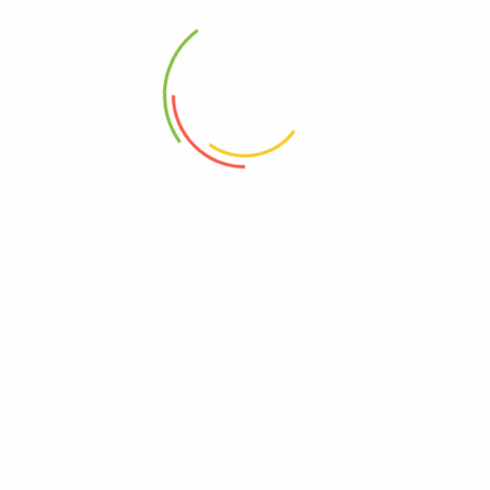
SOBRE NOSOTROS
POLÍTICAS DEL SITIO
¿Quiénes somos?
Términos y condiciones
Contáctanos
Política de privacidad
Noticias
Política de devoluciones y
reembolsos
NOTICIAS Y PROMOCIONES
No te pierdas miles de
grandes ofertas y promociones.