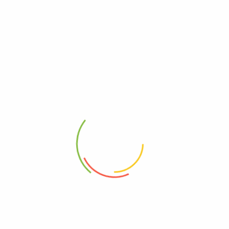
Seguir
La mejor calidad sin importar el destino.
reyenvios1@gmail.com
+1 (786) 431-2103
1318 E 4th Ave, Hialeah, Florida 33010